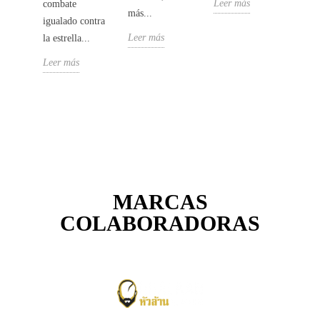
Leer más
.
vence
combate
más...
igualado contra
Leer
Leer más
la estrella...
Leer más
MARCAS
COLABORADORAS