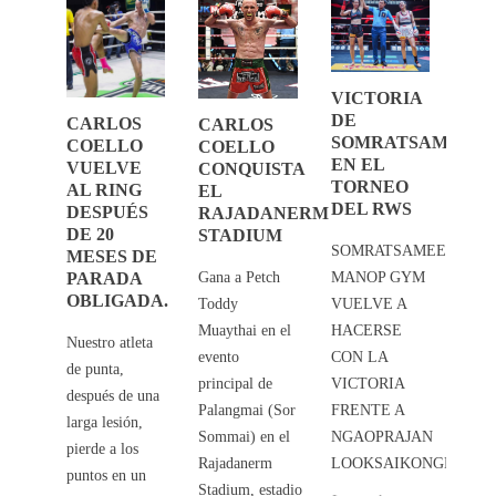
S
CA
O
CO
VICTORIA
ISTA
CO
DE
CARLOS
CARLOS
ULO
EL 
SOMRATSAMEE
COELLO
COELLO
DA
LE
EN EL
VUELVE
CONQUISTA
EN
TORNEO
AL RING
EL
DU
DEL RWS
DESPUÉS
RAJADANERM
TE
CO
DE 20
STADIUM
SOMRATSAMEE
MESES DE
or
El lu
PARADA
Gana a Petch
MANOP GYM
en
dispu
OBLIGADA.
Toddy
VUELVE A
casa 
Muaythai en el
HACERSE
0
comb
Nuestro atleta
evento
CON LA
com
de punta,
principal de
VICTORIA
l,
profe
después de una
Palangmai (Sor
FRENTE A
el
consi
larga lesión,
Sommai) en el
NGAOPRAJAN
“Cin
pierde a los
Rajadanerm
LOOKSAIKONGDIN
tras
Leyen
puntos en un
Stadium, estadio