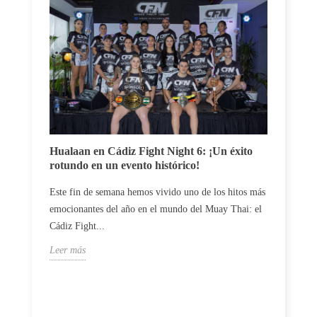
Carlos
Hualaan en Cádiz Fight Night 6: ¡Un éxito
un du
rotundo en un evento histórico!
El luc
Este fin de semana hemos vivido uno de los hitos más
profes
emocionantes del año en el mundo del Muay Thai: el
vences 
Cádiz Fight...
Leer m
Leer más