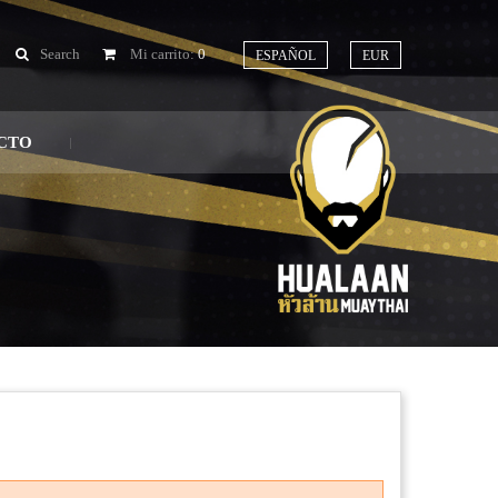
Search
Mi carrito:
0
ESPAÑOL
EUR
CTO