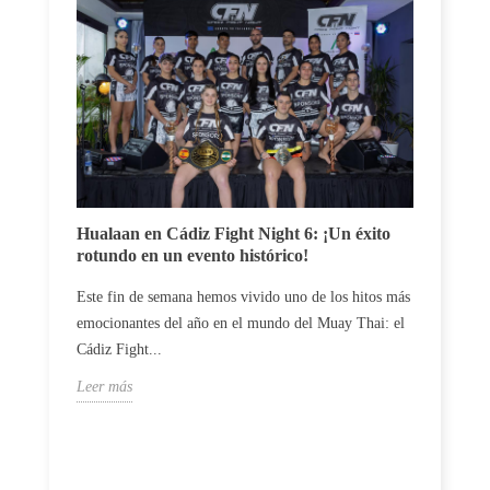
Carlos
Hualaan en Cádiz Fight Night 6: ¡Un éxito
un du
rotundo en un evento histórico!
El luc
Este fin de semana hemos vivido uno de los hitos más
profes
emocionantes del año en el mundo del Muay Thai: el
vences 
Cádiz Fight...
Leer m
Leer más