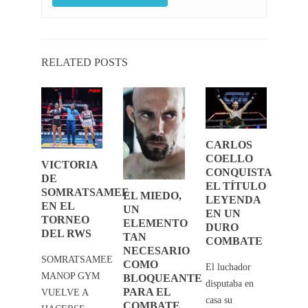
RELATED POSTS
CARLOS
LAAN
? 
COELLO
DIZ
EN 
VICTORIA
CONQUISTA
FI
DE
EL TÍTULO
6:
NIG
SOMRATSAMEE
EL MIEDO,
LEYENDA
ITO
¡UN
EN EL
UN
EN UN
DO
RO
TORNEO
ELEMENTO
DURO
EN
DEL RWS
TAN
COMBATE
O
EV
NECESARIO
ICO!
HIS
SOMRATSAMEE
COMO
El luchador
MANOP GYM
BLOQUEANTE
e
Este 
disputaba en
PARA EL
VUELVE A
emos
sema
casa su
COMBATE