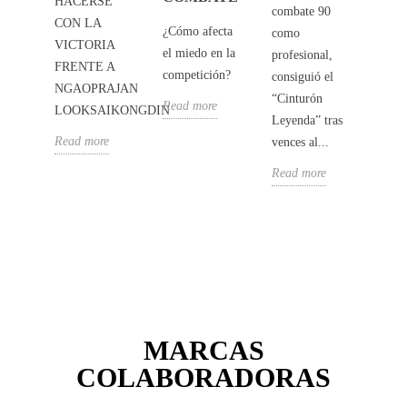
HACERSE
o de
vivid
combate 90
CON LA
más
los h
¿Cómo afecta
como
VICTORIA
tes
emoc
el miedo en la
profesional,
FRENTE A
 el
del a
competición?
consiguió el
NGAOPRAJAN
l
mund
“Cinturón
Read more
LOOKSAIKONGDIN
: el
Muay
Leyenda” tras
t...
Cádiz
Read more
vences al...
e
Read
Read more
MARCAS
COLABORADORAS