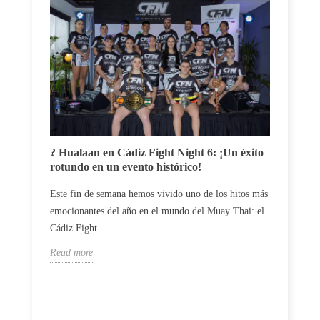
Carlos
? Hualaan en Cádiz Fight Night 6: ¡Un éxito
un du
rotundo en un evento histórico!
El luc
Este fin de semana hemos vivido uno de los hitos más
profes
emocionantes del año en el mundo del Muay Thai: el
vences 
Cádiz Fight...
Read m
Read more