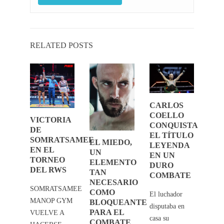
RELATED POSTS
CARLOS
LAAN
? 
COELLO
DIZ
EN 
VICTORIA
CONQUISTA
FI
DE
EL TÍTULO
6:
NIG
SOMRATSAMEE
EL MIEDO,
LEYENDA
ITO
¡UN
EN EL
UN
EN UN
DO
RO
TORNEO
ELEMENTO
DURO
EN
DEL RWS
TAN
COMBATE
O
EV
NECESARIO
ICO!
HIS
SOMRATSAMEE
COMO
El luchador
MANOP GYM
BLOQUEANTE
e
Este 
disputaba en
PARA EL
VUELVE A
emos
sema
casa su
COMBATE