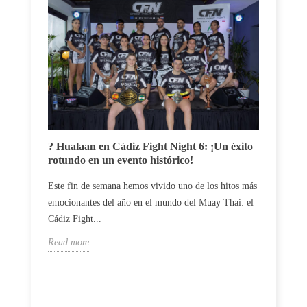
Carlos
? Hualaan en Cádiz Fight Night 6: ¡Un éxito
un du
rotundo en un evento histórico!
El luc
Este fin de semana hemos vivido uno de los hitos más
profes
emocionantes del año en el mundo del Muay Thai: el
vences 
Cádiz Fight...
Read m
Read more