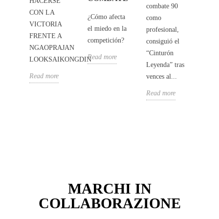
HACERSE
o de
vivid
combate 90
CON LA
más
los h
¿Cómo afecta
como
VICTORIA
tes
emoc
el miedo en la
profesional,
FRENTE A
 el
del a
competición?
consiguió el
NGAOPRAJAN
l
mund
“Cinturón
Read more
LOOKSAIKONGDIN
: el
Muay
Leyenda” tras
t...
Cádiz
Read more
vences al...
e
Read
Read more
MARCHI IN
COLLABORAZIONE