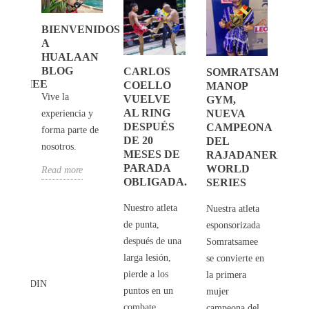
BIENVENIDOS
A
RIA
HUALAAN
BLOG
CARLOS
SOMRATSAMEE
CA
TSAMEE
COELLO
MANOP
CO
Vive la
VUELVE
GYM,
CO
O
AL RING
NUEVA
experiencia y
EL
WS
DESPUÉS
CAMPEONA
RA
forma parte de
DE 20
DEL
ST
nosotros.
SAMEE
MESES DE
RAJADANERM
PARADA
Gana
GYM
WORLD
Read more
OBLIGADA.
SERIES
Todd
 A
Muayt
E
Nuestro atleta
Nuestra atleta
even
de punta,
esponsorizada
princ
A
después de una
Somratsamee
Pala
A
larga lesión,
se convierte en
Somm
AJAN
pierde a los
la primera
Raja
IKONGDIN
puntos en un
mujer
Stadi
e
combate
campeona del