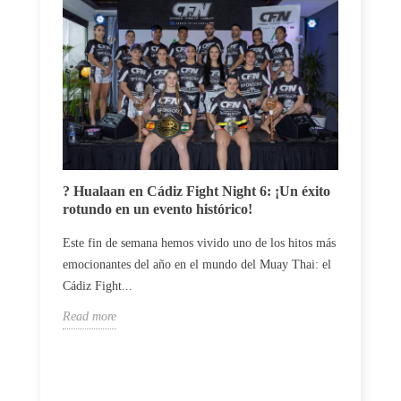
Carlos
? Hualaan en Cádiz Fight Night 6: ¡Un éxito
un du
rotundo en un evento histórico!
El luc
Este fin de semana hemos vivido uno de los hitos más
profes
emocionantes del año en el mundo del Muay Thai: el
vences 
Cádiz Fight...
Read m
Read more