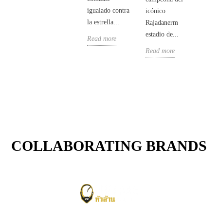
más..
igualado contra
icónico
Read
la estrella...
Rajadanerm
estadio de...
Read more
Read more
COLLABORATING BRANDS