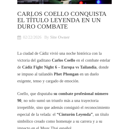
CARLOS COELLO CONQUISTA
EL TÍTULO LEYENDA EN UN
DURO COMBATE
02/22/2026
By
Site Owner
La ciudad de Cádiz vivió una noche histórica con la
victoria del gaditano
Carlos Coello
en el combate estelar
de
Cádiz Fight Night 6 – Europa vs Tailandia
, donde
se impuso al tailandés
Phet Phongan
en un duelo
exigente, tenso y cargado de emoción.
Coello, que disputaba
su combate profesional número
90
, no solo sumó un triunfo más a una trayectoria
irrepetible, sino que además consiguió el reconocimiento
especial de la velada: el
“Cinturón Leyenda”
, un título
simbólico creado como homenaje a su carrera y a su
impacto en el Muay Thai español.